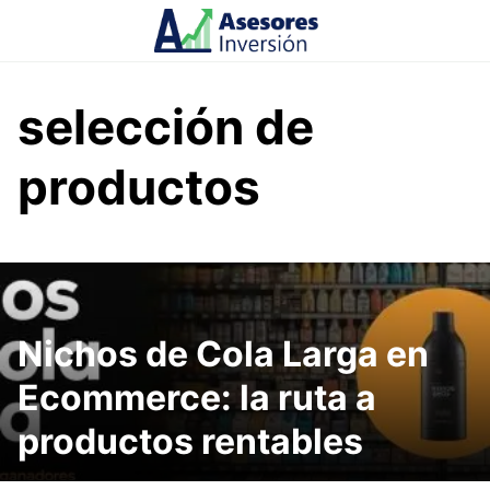
Skip
to
content
selección de
productos
Nichos de Cola Larga en
Ecommerce: la ruta a
productos rentables