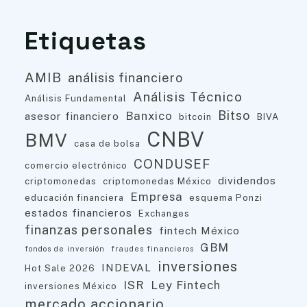
Etiquetas
AMIB
análisis financiero
Análisis Técnico
Análisis Fundamental
Bitso
Banxico
asesor financiero
bitcoin
BIVA
CNBV
BMV
casa de bolsa
CONDUSEF
comercio electrónico
dividendos
criptomonedas
criptomonedas México
Empresa
educación financiera
esquema Ponzi
estados financieros
Exchanges
finanzas personales
fintech México
GBM
fondos de inversión
fraudes financieros
inversiones
INDEVAL
Hot Sale 2026
ISR
Ley Fintech
inversiones México
mercado accionario