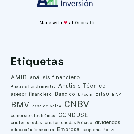
Made with
at
Osomatli
Etiquetas
AMIB
análisis financiero
Análisis Técnico
Análisis Fundamental
Bitso
Banxico
asesor financiero
bitcoin
BIVA
CNBV
BMV
casa de bolsa
CONDUSEF
comercio electrónico
dividendos
criptomonedas
criptomonedas México
Empresa
educación financiera
esquema Ponzi