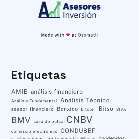
Made with
at
Osomatli
Etiquetas
AMIB
análisis financiero
Análisis Técnico
Análisis Fundamental
Bitso
Banxico
asesor financiero
bitcoin
BIVA
CNBV
BMV
casa de bolsa
CONDUSEF
comercio electrónico
dividendos
criptomonedas
criptomonedas México