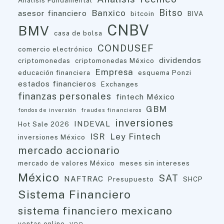
Análisis Fundamental
Bitso
Banxico
asesor financiero
bitcoin
BIVA
CNBV
BMV
casa de bolsa
CONDUSEF
comercio electrónico
dividendos
criptomonedas
criptomonedas México
Empresa
educación financiera
esquema Ponzi
estados financieros
Exchanges
finanzas personales
fintech México
GBM
fondos de inversión
fraudes financieros
inversiones
INDEVAL
Hot Sale 2026
ISR
Ley Fintech
inversiones México
mercado accionario
mercado de valores México
meses sin intereses
México
SAT
NAFTRAC
Presupuesto
SHCP
Sistema Financiero
sistema financiero mexicano
ventas online
VOO