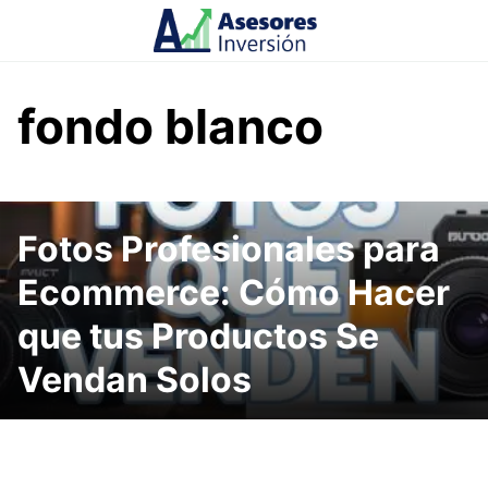
Skip
to
content
fondo blanco
Fotos Profesionales para
Ecommerce: Cómo Hacer
que tus Productos Se
Vendan Solos