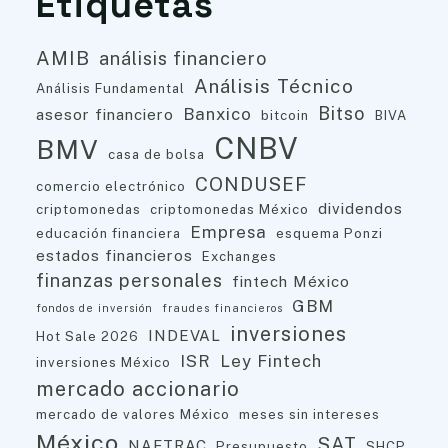
Etiquetas
AMIB
análisis financiero
Análisis Técnico
Análisis Fundamental
Bitso
Banxico
asesor financiero
bitcoin
BIVA
CNBV
BMV
casa de bolsa
CONDUSEF
comercio electrónico
dividendos
criptomonedas
criptomonedas México
Empresa
educación financiera
esquema Ponzi
estados financieros
Exchanges
finanzas personales
fintech México
GBM
fondos de inversión
fraudes financieros
inversiones
INDEVAL
Hot Sale 2026
ISR
Ley Fintech
inversiones México
mercado accionario
mercado de valores México
meses sin intereses
México
SAT
NAFTRAC
Presupuesto
SHCP