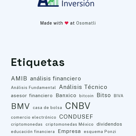
Made with
at
Osomatli
Etiquetas
AMIB
análisis financiero
Análisis Técnico
Análisis Fundamental
Bitso
Banxico
asesor financiero
bitcoin
BIVA
CNBV
BMV
casa de bolsa
CONDUSEF
comercio electrónico
dividendos
criptomonedas
criptomonedas México
Empresa
educación financiera
esquema Ponzi