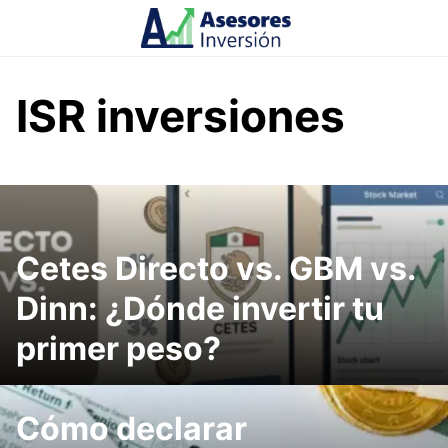
Skip
to
content
ISR inversiones
Cetes Directo vs. GBM vs.
Dinn: ¿Dónde invertir tu
primer peso?
Cómo declarar