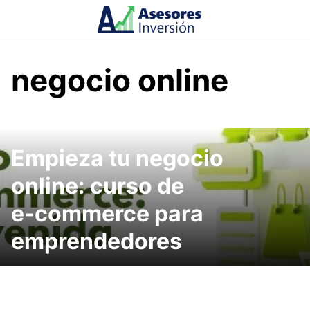
Skip
to
content
negocio online
Empieza tu negocio
online: curso de
e‑commerce para
emprendedores