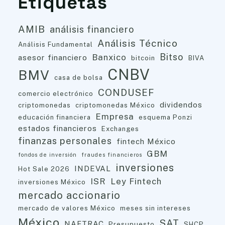
Etiquetas
AMIB
análisis financiero
Análisis Técnico
Análisis Fundamental
Bitso
Banxico
asesor financiero
bitcoin
BIVA
CNBV
BMV
casa de bolsa
CONDUSEF
comercio electrónico
dividendos
criptomonedas
criptomonedas México
Empresa
educación financiera
esquema Ponzi
estados financieros
Exchanges
finanzas personales
fintech México
GBM
fondos de inversión
fraudes financieros
inversiones
INDEVAL
Hot Sale 2026
ISR
Ley Fintech
inversiones México
mercado accionario
mercado de valores México
meses sin intereses
México
SAT
NAFTRAC
Presupuesto
SHCP