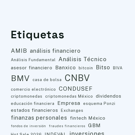
Etiquetas
AMIB
análisis financiero
Análisis Técnico
Análisis Fundamental
Bitso
Banxico
asesor financiero
bitcoin
BIVA
CNBV
BMV
casa de bolsa
CONDUSEF
comercio electrónico
dividendos
criptomonedas
criptomonedas México
Empresa
educación financiera
esquema Ponzi
estados financieros
Exchanges
finanzas personales
fintech México
GBM
fondos de inversión
fraudes financieros
inversiones
INDEVAL
Hot Sale 2026