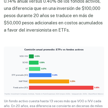
0.14% anual versus 0.40% de los fondos activos,
una diferencia que en una inversión de $100,000
pesos durante 20 años se traduce en más de
$50,000 pesos adicionales en costos acumulados
a favor del inversionista en ETFs.
Comisión anual promedio: ETFs vs fondos activos
VOO / IVV
0.03%
SCHD
0.06%
VT
0.07%
ETF promedio (ICI)
0.14%
NAFTRAC
0.25%
Fondo activo (ICI)
0.40%
Fuente: Investment Company Institute, Trends in Fund Expenses 2024 (marzo 2025) · Vanguard (dic 2025) · BlackRock México
Un fondo activo cuesta hasta 13 veces más que VOO o IVV cada
año. En 20 años, esa diferencia se convierte en decenas de miles