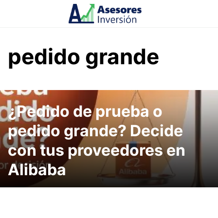
Skip
to
content
pedido grande
¿Pedido de prueba o
pedido grande? Decide
con tus proveedores en
Alibaba