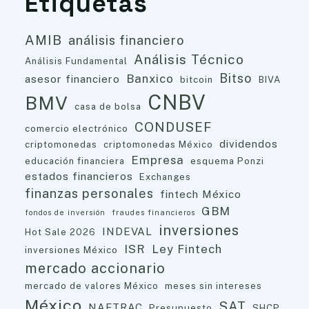
Etiquetas
AMIB
análisis financiero
Análisis Técnico
Análisis Fundamental
Bitso
Banxico
asesor financiero
bitcoin
BIVA
CNBV
BMV
casa de bolsa
CONDUSEF
comercio electrónico
dividendos
criptomonedas
criptomonedas México
Empresa
educación financiera
esquema Ponzi
estados financieros
Exchanges
finanzas personales
fintech México
GBM
fondos de inversión
fraudes financieros
inversiones
INDEVAL
Hot Sale 2026
ISR
Ley Fintech
inversiones México
mercado accionario
mercado de valores México
meses sin intereses
México
SAT
NAFTRAC
Presupuesto
SHCP